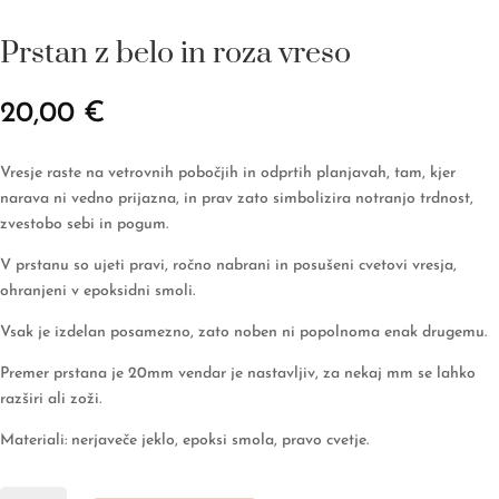
Prstan z belo in roza vreso
20,00
€
Vresje raste na vetrovnih pobočjih in odprtih planjavah, tam, kjer
narava ni vedno prijazna, in prav zato simbolizira notranjo trdnost,
zvestobo sebi in pogum.
V prstanu so ujeti pravi, ročno nabrani in posušeni cvetovi vresja,
ohranjeni v epoksidni smoli.
Vsak je izdelan posamezno, zato noben ni popolnoma enak drugemu.
Premer prstana je 20mm vendar je nastavljiv, za nekaj mm se lahko
razširi ali zoži.
Materiali: nerjaveče jeklo, epoksi smola, pravo cvetje.
Prstan