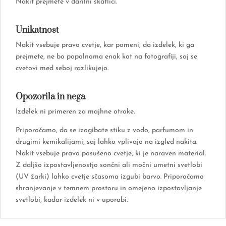
Nakit prejmete v darilni škatlici.
Unikatnost
Nakit vsebuje pravo cvetje, kar pomeni, da izdelek, ki ga
prejmete, ne bo popolnoma enak kot na fotografiji, saj se
cvetovi med seboj razlikujejo.
Opozorila in nega
Izdelek ni primeren za majhne otroke.
Priporočamo, da se izogibate stiku z vodo, parfumom in
drugimi kemikalijami, saj lahko vplivajo na izgled nakita.
Nakit vsebuje pravo posušeno cvetje, ki je naraven material.
Z daljšo izpostavljenostjo sončni ali močni umetni svetlobi
(UV žarki) lahko cvetje sčasoma izgubi barvo. Priporočamo
shranjevanje v temnem prostoru in omejeno izpostavljanje
svetlobi, kadar izdelek ni v uporabi.