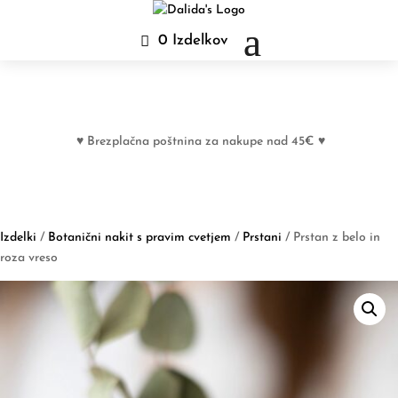
0 Izdelkov
♥ Brezplačna poštnina za nakupe nad 45€ ♥
Izdelki
/
Botanični nakit s pravim cvetjem
/
Prstani
/ Prstan z belo in
roza vreso