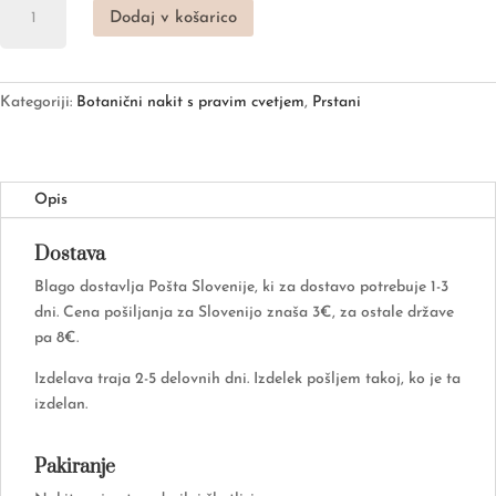
Dodaj v košarico
z
belo
in
roza
Kategoriji:
Botanični nakit s pravim cvetjem
,
Prstani
vreso
količina
Opis
Dostava
Blago dostavlja Pošta Slovenije, ki za dostavo potrebuje 1-3
dni. Cena pošiljanja za Slovenijo znaša 3€, za ostale države
pa 8€.
Izdelava traja 2-5 delovnih dni. Izdelek pošljem takoj, ko je ta
izdelan.
Pakiranje