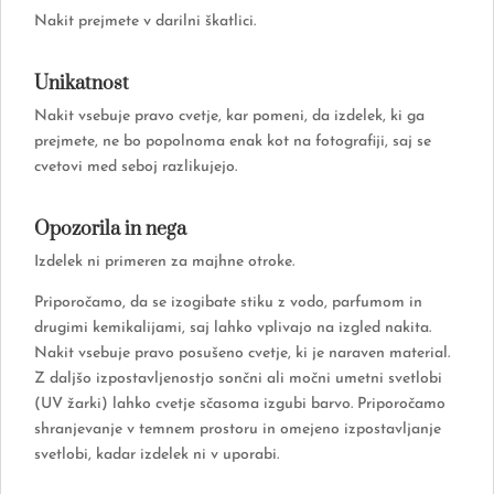
Nakit prejmete v darilni škatlici.
Unikatnost
Nakit vsebuje pravo cvetje, kar pomeni, da izdelek, ki ga
prejmete, ne bo popolnoma enak kot na fotografiji, saj se
cvetovi med seboj razlikujejo.
Opozorila in nega
Izdelek ni primeren za majhne otroke.
Priporočamo, da se izogibate stiku z vodo, parfumom in
drugimi kemikalijami, saj lahko vplivajo na izgled nakita.
Nakit vsebuje pravo posušeno cvetje, ki je naraven material.
Z daljšo izpostavljenostjo sončni ali močni umetni svetlobi
(UV žarki) lahko cvetje sčasoma izgubi barvo. Priporočamo
shranjevanje v temnem prostoru in omejeno izpostavljanje
svetlobi, kadar izdelek ni v uporabi.