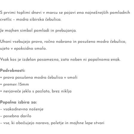
S prvimi toplimi dnevi v marcu se pojavi ena najnežnejših pomladnih
cvetlic – modra sibirska čebulica.
Je majhen simbol pomladi in prebujanja.
Uhani vsebujejo pravo, ročno nabrano in posušeno modro čebulico,
ujeto v epoksidno smolo.
Vsak kos je izdelan posamezno, zato noben ni popolnoma enak.
Podrobnosti:
• prava posušena modra čebulica v smoli
• premer: 15mm
• nerjaveče jeklo s pozlato, brez niklja
Popolna izbira za:
– vsakodnevno nošenje
– posebno darilo
– vse, ki obožujejo naravo, poletje in majhne lepe stvari