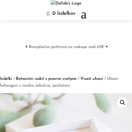
0 Izdelkov
♥ Brezplačna poštnina za nakupe nad 45€ ♥
Izdelki
/
Botanični nakit s pravim cvetjem
/
Viseči uhani
/ Uhani
heksagon z modro čebulico, pozlačeni