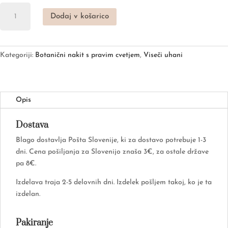
Uhani
Dodaj v košarico
heksagon
z
modro
čebulico,
Kategoriji:
Botanični nakit s pravim cvetjem
,
Viseči uhani
pozlačeni
količina
Opis
Dostava
Blago dostavlja Pošta Slovenije, ki za dostavo potrebuje 1-3
dni. Cena pošiljanja za Slovenijo znaša 3€, za ostale države
pa 8€.
Izdelava traja 2-5 delovnih dni. Izdelek pošljem takoj, ko je ta
izdelan.
Pakiranje