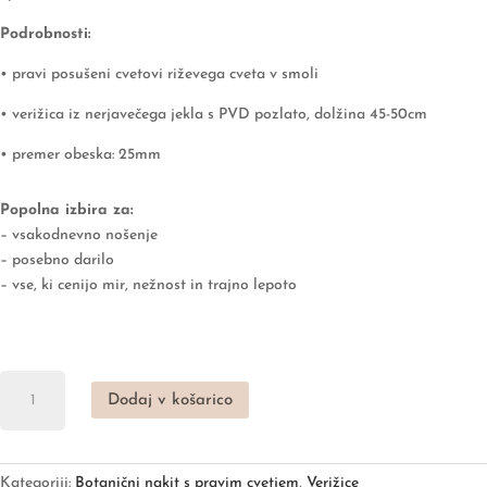
Podrobnosti:
• pravi posušeni cvetovi riževega cveta v smoli
• verižica iz nerjavečega jekla s PVD pozlato, dolžina 45-50cm
• premer obeska: 25mm
Popolna izbira za:
– vsakodnevno nošenje
– posebno darilo
– vse, ki cenijo mir, nežnost in trajno lepoto
Verižica
Dodaj v košarico
rižev
cvet
v
lesu,
Kategoriji:
Botanični nakit s pravim cvetjem
,
Verižice