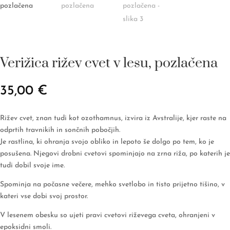
Verižica rižev cvet v lesu, pozlačena
35,00
€
Rižev cvet, znan tudi kot ozothamnus, izvira iz Avstralije, kjer raste na
odprtih travnikih in sončnih pobočjih.
Je rastlina, ki ohranja svojo obliko in lepoto še dolgo po tem, ko je
posušena. Njegovi drobni cvetovi spominjajo na zrna riža, po katerih je
tudi dobil svoje ime.
Spominja na počasne večere, mehko svetlobo in tisto prijetno tišino, v
kateri vse dobi svoj prostor.
V lesenem obesku so ujeti pravi cvetovi riževega cveta, ohranjeni v
epoksidni smoli.